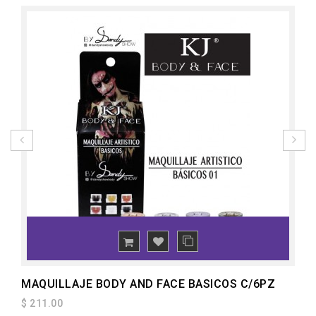
ADD
TO CART
MAQUILLAJE BODY AND FACE BASICOS C/6PZ
$ 211.00